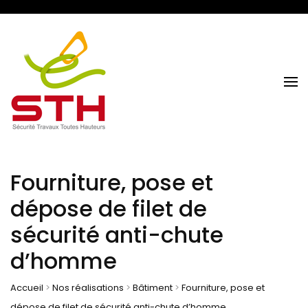
Sécurité Travaux Toutes Hauteurs
STH NORMANDIE
Fourniture, pose et
dépose de filet de
sécurité anti-chute
d’homme
Accueil
>
Nos réalisations
>
Bâtiment
>
Fourniture, pose et
dépose de filet de sécurité anti-chute d’homme