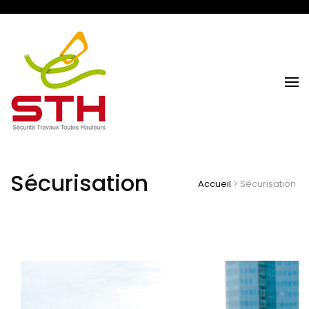
Sécurité Travaux Toutes Hauteurs
STH NORMANDIE
Sécurisation
Accueil
>
Sécurisation