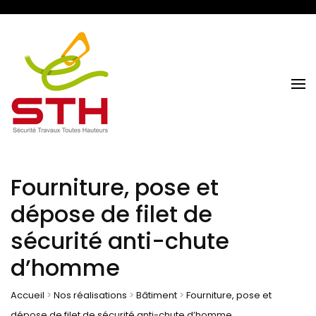
Sécurité Travaux Toutes Hauteurs
STH NORMANDIE
Fourniture, pose et
dépose de filet de
sécurité anti-chute
d’homme
Accueil
>
Nos réalisations
>
Bâtiment
>
Fourniture, pose et
dépose de filet de sécurité anti-chute d’homme